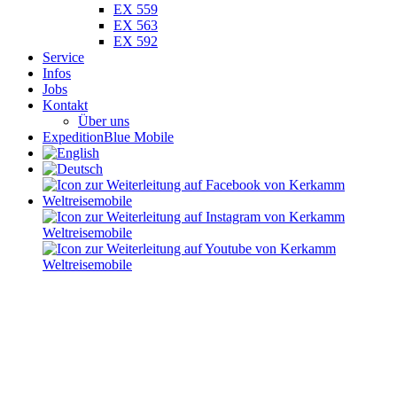
EX 559
EX 563
EX 592
Service
Infos
Jobs
Kontakt
Über uns
ExpeditionBlue Mobile